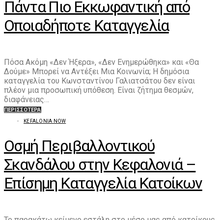
Πάντα Πιο Εκκωφαντική από
Οποιαδήποτε Καταγγελία
Πόσα Ακόμη «Δεν Ήξερα», «Δεν Ενημερώθηκα» και «Θα
Δούμε» Μπορεί να Αντέξει Μια Κοινωνία; Η δημόσια
καταγγελία του Κωνσταντίνου Γαλιατσάτου δεν είναι
πλέον μια προσωπική υπόθεση. Είναι ζήτημα θεσμών,
διαφάνειας…
ΠΕΡΙΣΣΌΤΕΡΑ
KEFALONIA NOW
Οσμή Περιβαλλοντικού
Σκανδάλου στην Κεφαλονιά –
Επίσημη Καταγγελία Κατοίκων
Το παρακάτω κείμενο εστάλη στο μέσο μας από κατοίκους