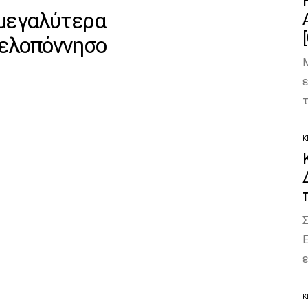
 μεγαλύτερα
Πελοπόννησο
Μ
ε
Κ
Ε
Κ