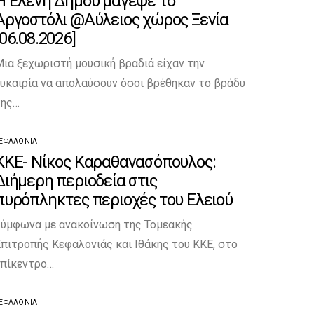
Η Ελένη Δήμου μάγεψε το
Αργοστόλι @Αύλειος χώρος Ξενία
[06.08.2026]
ια ξεχωριστή μουσική βραδιά είχαν την
υκαιρία να απολαύσουν όσοι βρέθηκαν το βράδυ
της…
ΕΦΑΛΟΝΙΆ
ΚΚΕ- Νίκος Καραθανασόπουλος:
Διήμερη περιοδεία στις
πυρόπληκτες περιοχές του Ελειού
Σύμφωνα με ανακοίνωση της Τομεακής
πιτροπής Κεφαλονιάς και Ιθάκης του ΚΚΕ, στο
επίκεντρο…
ΕΦΑΛΟΝΙΆ