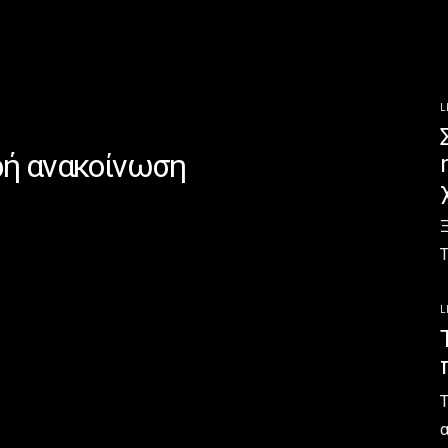
L
ρή ανακοίνωση
Ξ
Τ
L
Τ
α