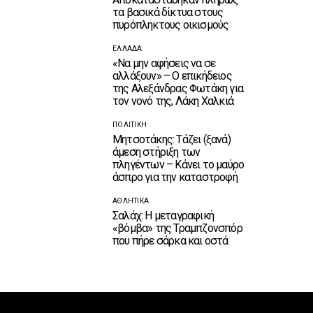
τα βασικά δίκτυα στους
πυρόπληκτους οικισμούς
ΕΛΛΆΔΑ
«Να μην αφήσεις να σε
αλλάξουν» – Ο επικήδειος
της Αλεξάνδρας Φωτάκη για
τον νονό της, Λάκη Χαλκιά
ΠΟΛΙΤΙΚΉ
Μητσοτάκης: Τάζει (ξανά)
άμεση στήριξη των
πληγέντων – Κάνει το μαύρο
άσπρο για την καταστροφή
ΑΘΛΗΤΙΚΆ
Σαλάχ: Η μεταγραφική
«βόμβα» της Τραμπζονσπόρ
που πήρε σάρκα και οστά