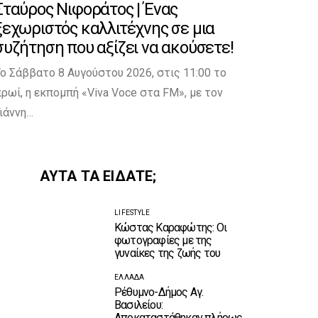
Σταύρος Νιφοράτος | Ένας
ξεχωριστός καλλιτέχνης σε μια
συζήτηση που αξίζει να ακούσετε!
ο Σάββατο 8 Αυγούστου 2026, στις 11:00 το
ρωί, η εκπομπή «Viva Voce στα FM», με τον
ιάννη…
ΑΥΤΑ ΤΑ ΕΙΔΑΤΕ;
LIFESTYLE
Κώστας Καραφώτης: Οι
φωτογραφίες με της
γυναίκες της ζωής του
ΕΛΛΆΔΑ
Ρέθυμνο-Δήμος Αγ.
Βασιλείου:
Αποκαταστάθηκαν πλήρως