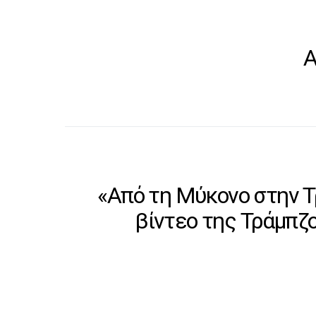
Α
«Από τη Μύκονο στην Τ
βίντεο της Τράμπζο