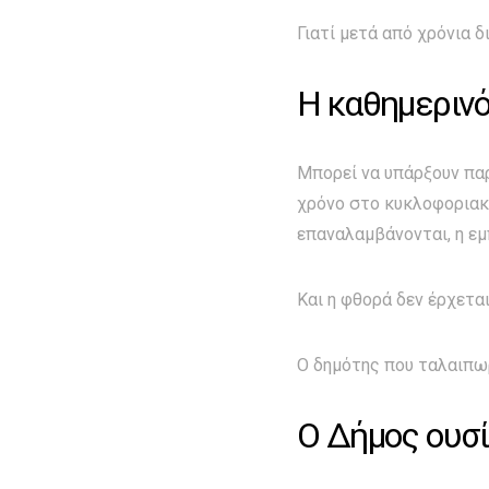
Γιατί μετά από χρόνια 
Η καθημερινό
Μπορεί να υπάρξουν παρ
χρόνο στο κυκλοφοριακ
επαναλαμβάνονται, η εμ
Και η φθορά δεν έρχεται
Ο δημότης που ταλαιπωρε
Ο Δήμος ουσί