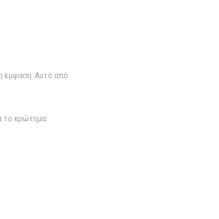
η έμφαση. Αυτό από
α το ερώτημα: