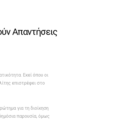
ούν Απαντήσεις
ατικότητα. Εκεί όπου οι
λίτης επιστρέφει στο
ρώτημα για τη διοίκηση
 δημόσια παρουσία, όμως