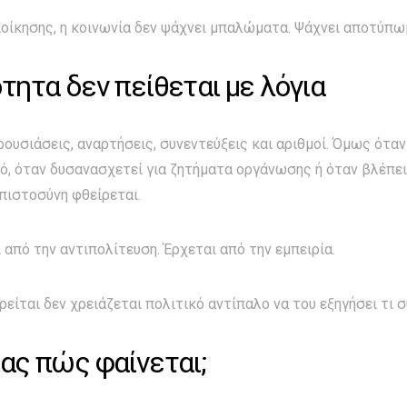
διοίκησης, η κοινωνία δεν ψάχνει μπαλώματα. Ψάχνει αποτύπω
τητα δεν πείθεται με λόγια
ουσιάσεις, αναρτήσεις, συνεντεύξεις και αριθμοί. Όμως όταν
ό, όταν δυσανασχετεί για ζητήματα οργάνωσης ή όταν βλέπε
πιστοσύνη φθείρεται.
 από την αντιπολίτευση. Έρχεται από την εμπειρία.
ίται δεν χρειάζεται πολιτικό αντίπαλο να του εξηγήσει τι συ
ας πώς φαίνεται;