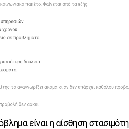
ικοινωνιακό πακέτο. Φαίνεται από τα εξής:
 υπηρεσιών
α χρόνου
εις σε προβλήματα
ερισσότερη δουλειά
λέσματα
λίτης το αναγνωρίζει ακόμα κι αν δεν υπάρχει καθόλου προβο
προβολή δεν αρκεί.
όβλημα είναι η αίσθηση στασιμότ