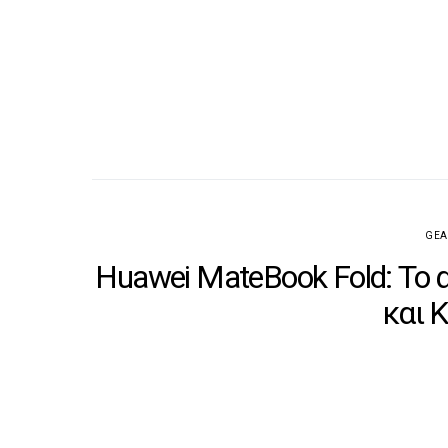
GEA
Huawei MateBook Fold: Το 
και K