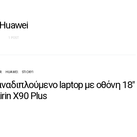
Huawei
1 POST
R
HUAWEI
STICKY1
αναδιπλούμενο laptop με οθόνη 18″
irin X90 Plus